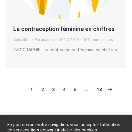
La contraception féminine en chiffres
Actualités
Par
arannou
10/12/2019
46 Commentaires
INFOGRAPHIE : La contraception féminine en chiffres
1
2
3
4
5
…
18
Abonnement
/
Publicité
/
Mentions légales
/
Contact
En poursuivant votre navigation, vous acceptez l'utilisation
PROTECTION DES DONNEES PERSONNELLES
de services tiers pouvant installer des cookies.