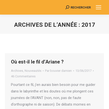
RECHERCHER
Search:
ARCHIVES DE L’ANNÉE :
2017
Vous êtes ici :
Où est-il le fil d’Ariane ?
Archives
,
Nouveautés
Par
bouvier damien
13/06/2017
46 Commentaires
Pourtant ce fil, j’en aurais bien besoin pour me guider
dans le labyrinthe et les doutes où me plongent ces
journées de l’AVANT (non, non, pas de faute
d’orthographe ni de saison). De débats mornes en