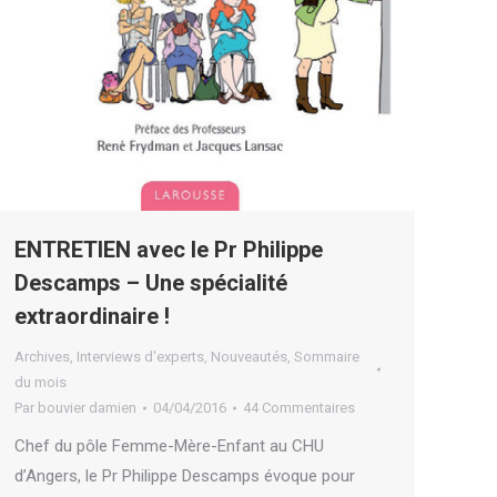
ENTRETIEN avec le Pr Philippe
Descamps – Une spécialité
extraordinaire !
Archives
,
Interviews d'experts
,
Nouveautés
,
Sommaire
du mois
Par
bouvier damien
04/04/2016
44 Commentaires
Chef du pôle Femme-Mère-Enfant au CHU
d’Angers, le Pr Philippe Descamps évoque pour