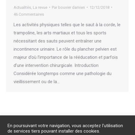
Actualités
,
La revue
Par
bouvier damien
12/12/2018
46 Commentaires
Les activités physiques telles que le saut à la corde, le
trampoline, les arts martiaux et tous les sports
nécessitant des sauts peuvent entraîner une
incontinence urinaire. Le rôle du plancher pelvien est
majeur d’où l’importance de la rééducation et parfois
d’une intervention chirurgicale. Introduction
Considérée longtemps comme une pathologie du
vieillissement ou de la…
Abonnement
/
Publicité
/
Mentions légales
/
Contact
En poursuivant votre navigation, vous acceptez l'utilisation
PROTECTION DES DONNEES PERSONNELLES
de services tiers pouvant installer des cookies.