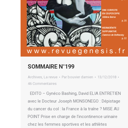
SOMMAIRE N°199
Archives
,
La revue
Par
bouvier damien
13/12/2018
46 Commentaires
EDITO – Gynéco Bashing, David ELIA ENTRETIEN
avec le Docteur Joseph MONSONEGO : Dépistage
du cancer du col : la France à la traîne ? MISE AU
POINT Prise en charge de l’incontinence urinaire
chez les femmes sportives et les athlètes