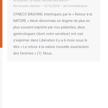
Actualités
,
La revue
,
Recueil des éditos
Par
bouvier damien
13/12/2018
44 Commentaires
GYNECO BASHING Interloqués par le « Retour à la
NATURE » élevé désormais en dogme de plus en
plus souvent exprimé par nos patientes, deux
gynécologues (dont votre serviteur) ont osé
s’exprimer dans Libération il y a 6 mois sous le
titre « Le retour à la nature nouvelle soumission
des femmes » (1). Nous…