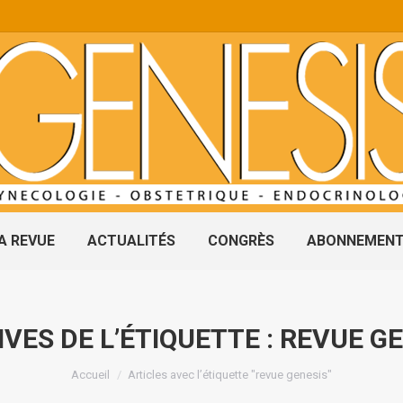
A REVUE
ACTUALITÉS
CONGRÈS
ABONNEMEN
VES DE L’ÉTIQUETTE :
REVUE GE
Vous êtes ici :
Accueil
Articles avec l’étiquette "revue genesis"