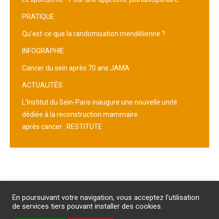
PRATIQUE
Qu’est-ce que la randomisation mendélienne ?
INFOGRAPHIE
Cancer du sein après 70 ans JAMA
ACTUALITÉS
L’Institut du Sein-Paris inaugure une nouvelle unité
dédiée à la reconstruction mammaire
après cancer : RESTITUTE
Abonnement
/
Publicité
/
Mentions légales
/
Contact
En poursuivant votre navigation, vous acceptez l'utilisation
PROTECTION DES DONNEES PERSONNELLES
de services tiers pouvant installer des cookies.
Un site internet du groupe Impact Médicom