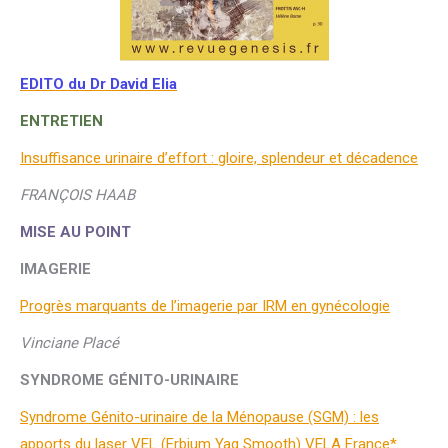
EDITO du Dr David Elia
ENTRETIEN
Insuffisance urinaire d’effort : gloire, splendeur et décadence
FRANÇOIS HAAB
MISE AU POINT
IMAGERIE
Progrès marquants de l’imagerie par IRM en gynécologie
Vinciane Placé
SYNDROME GÉNITO-URINAIRE
Syndrome Génito-urinaire de la Ménopause (SGM) : les
apports du laser VEL (Erbium Yag Smooth) VELA France*