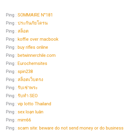
Ping :
SOMMAIRE N°181
Ping :
ประกันภัยโดรน
Ping :
สล็อต
Ping :
koffie over macbook
Ping :
buy rifles online
Ping :
betwinnerchile.com
Ping :
Eurochemsites
Ping :
spin238
Ping :
สล็อตเว็บตรง
Ping :
รับเช่าพระ
Ping :
รับทำ SEO
Ping :
vip lotto Thailand
Ping :
sex loạn luân
Ping :
mim66
Ping :
scam site: beware do not send money or do business