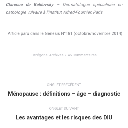
Clarence de Belilovsky
– Dermatologue spécialisée en
pathologie vulvaire à l’institut Alfred-Fournier, Paris
Article paru dans le Genesis N°181 (octobre/novembre 2014)
Catégorie
Archives
46 Commentaires
Navigation
ONGLET PRÉCÉDENT
de
Ménopause : définitions – âge – diagnostic
Onglet
précédent
commentaire
ONGLET SUIVANT
Les avantages et les risques des DIU
Onglet
suivant