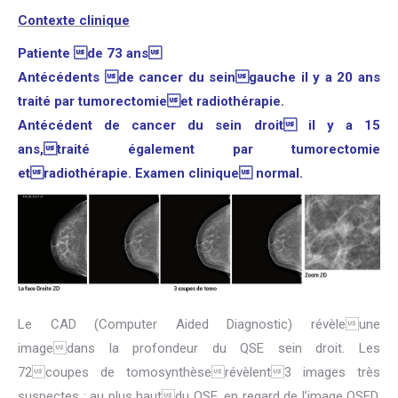
Contexte clinique
Patiente de 73 ans
Antécédents de cancer du seingauche il y a 20 ans
traité par tumorectomieet radiothérapie.
Antécédent de cancer du sein droit il y a 15
ans,traité également par tumorectomie
etradiothérapie. Examen clinique normal.
Le CAD (Computer Aided Diagnostic) révèleune
imagedans la profondeur du QSE sein droit. Les
72coupes de tomosynthèserévèlent3 images très
suspectes : au plus hautdu QSE, en regard de l’image QSED,