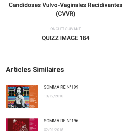
de
Candidoses Vulvo-Vaginales Recidivantes
Onglet
(CVVR)
commentaire
précédent
ONGLET SUIVANT
QUIZZ IMAGE 184
Onglet
suivant
Articles Similaires
SOMMAIRE N°199
13/12/2018
SOMMAIRE N°196
02/01/2018