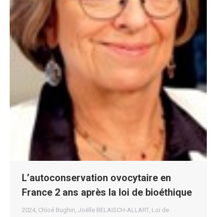
L’autoconservation ovocytaire en
France 2 ans après la loi de bioéthique
2024
,
Chloé Bughin
,
Joëlle BELAISCH-ALLART
,
Loi de