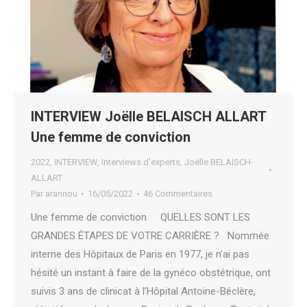
INTERVIEW Joëlle BELAISCH ALLART
Une femme de conviction
2022
,
INTERVIEW
,
Interviews d'experts
,
Joëlle BELAISCH-
ALLART
Par
arannou
16/05/2022
46 Commentaires
Une femme de conviction QUELLES SONT LES
GRANDES ÉTAPES DE VOTRE CARRIÈRE ? Nommée
interne des Hôpitaux de Paris en 1977, je n’ai pas
hésité un instant à faire de la gynéco obstétrique, ont
suivis 3 ans de clinicat à l’Hôpital Antoine-Béclère,