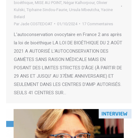
bioéthique
,
MISE AU POINT
,
Négar Kalhorpour
,
Olivier
Kulski
,
Tiphaine Sindou-Faurie
,
Ursula Mbeutcha
,
Yacine
Belaid
Par
Jade COSTEDOAT
01/10/2024
17 Commentaires
L’autoconservation ovocytaire en France 2 ans après
la loi de bioéthique LA LOI DE BIOÉTHIQUE DU 2 AOÛT
2021 A AUTORISÉ L’AUTOCONSERVATION DES
GAMÈTES SANS RAISON MÉDICALE MAIS EN
POSANT DES LIMITES STRICTES D’ÂGE (À PARTIR DE
29 ANS ET JUSQU’ AU 37ÈME ANNIVERSAIRE) ET
SEULEMENT DANS LES CENTRES D’AMP AUTORISÉS.
SEULS 41 CENTRES SUR…