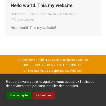
Hello world. This my website!
Hello world
Par
bouvier damien
17/04/1998
47 Commentaires
Hello world. This my website!
Abonnement
/
Publicité
/
Mentions légales
/
Contact
PROTECTION DES DONNEES PERSONNELLES
Un site internet du groupe Impact Médicom
Copyright © AM
REVUE GENESIS
En poursuivant votre navigation, vous acceptez l'utilisation
Inscription à la Newsletter
de services tiers pouvant installer des cookies.
Tout accepter
Tout refuser