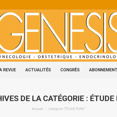
A REVUE
ACTUALITÉS
CONGRÈS
ABONNEMEN
IVES DE LA CATÉGORIE :
ÉTUDE
Vous êtes ici :
Accueil
Catégorie "ÉTUDE PURE"