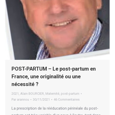
POST-PARTUM – Le post-partum en
France, une originalité ou une
nécessité ?
2021
,
Alain BOURCIER
,
Maternité
,
post-partum
Par
arannou
30/11/2021
46 Commentaires
La prescription de la rééducation périnéale du post-