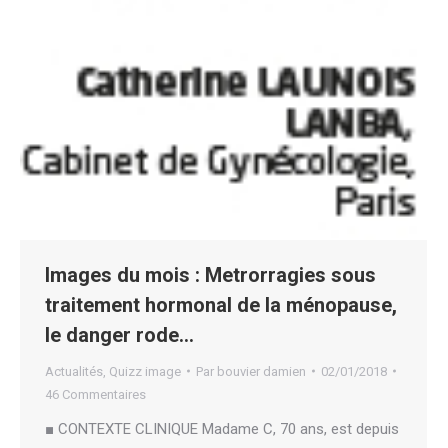
Images du mois : Metrorragies sous
traitement hormonal de la ménopause,
le danger rode…
Actualités
,
Quizz image
Par
bouvier damien
02/01/2018
46 Commentaires
■ CONTEXTE CLINIQUE Madame C, 70 ans, est depuis