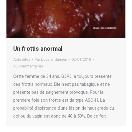
Un frottis anormal
Actualités
Par
bouvier damien
02/01/2018
46 Commentaires
Cette femme de 34 ans, G3P3, a toujours présenté
des frottis normaux. Elle n’est pas tabagique et ne
présente pas de saignement provoqué. Pour la
première fois son frottis est de type ASC-H. La
probabilité d’existence d’une lésion de haut grade du
col ou du vagin est donc de 40 à 50%. De ce fait…