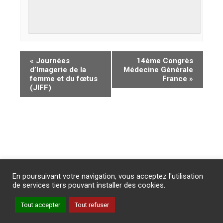
«
Journées
14ème Congrès
d’Imagerie de la
Médecine Générale
femme et du fœtus
France
»
(JIFF)
Abonnement
/
Publicité
/
Mentions légales
/
Contact
En poursuivant votre navigation, vous acceptez l'utilisation
PROTECTION DES DONNEES PERSONNELLES
de services tiers pouvant installer des cookies.
Un site internet du groupe Impact Médicom
Tout accepter
Tout refuser
Copyright © AM
REVUE GENESIS
Inscription à la Newsletter